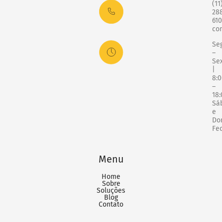
(11
28
61
co
Se
–
Se
|
8:
–
18:
Sá
e
Do
Fe
Menu
Home
Sobre
Soluções
Blog
Contato