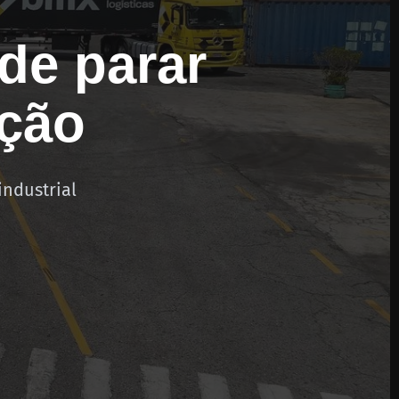
ode parar
ução
industrial