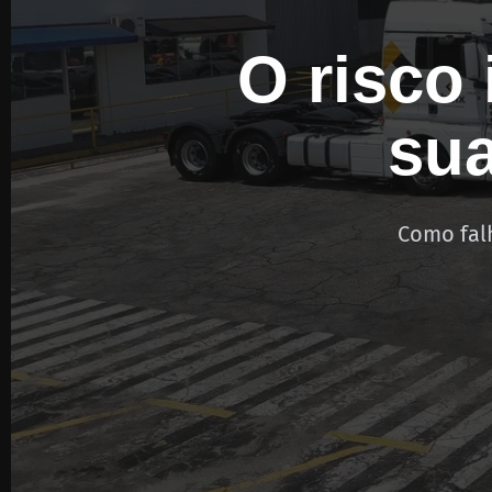
O risco 
sua
Como falh